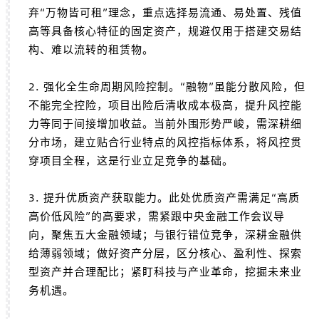
弃“万物皆可租”理念，重点选择易流通、易处置、残值
高等具备核心特征的固定资产，规避仅用于搭建交易结
构、难以流转的租赁物。
2. 强化全生命周期风险控制。“融物”虽能分散风险，但
不能完全控险，项目出险后清收成本极高，提升风控能
力等同于间接增加收益。当前外围形势严峻，需深耕细
分市场，建立贴合行业特点的风控指标体系，将风控贯
穿项目全程，这是行业立足竞争的基础。
3. 提升优质资产获取能力。此处优质资产需满足“高质
高价低风险”的高要求，需紧跟
中央金融工作会议
导
向，聚焦五大金融领域；与银行错位竞争，深耕金融供
给薄弱领域；做好资产分层，区分核心、盈利性、探索
型资产并合理配比；紧盯科技与产业革命，挖掘未来业
务机遇。