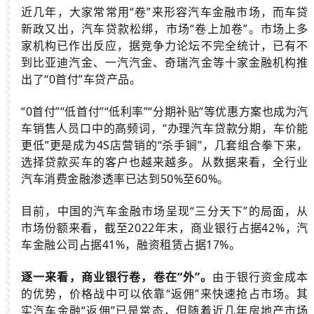
近几年，大家常常用“卷”来形容汽车金融市场，而车贷
新政又出，汽车贷款松绑，市场“卷上加卷”。市场上多
家机构已作出反应，据竞争力论坛不完全统计，已有不
到比亚迪汽金、一汽汽金、奇瑞汽金等十家金融机构推
出了“0首付”车贷产品。
“0首付”“低首付”“低利率”“分期补贴”等优惠方案也成为汽
车销售人员口中的高频词，“办理汽车贷款分期，车价能
更低”更是成为4S店营销的“杀手锏”，几套组合拳下来，
选择贷款买车的客户也越来越多。从数据来看，全行业
汽车消费金融渗透率已达到50%至60%。
目前，中国的汽车金融市场呈现“三分天下”的局面，从
市场份额来看，截至2022年末，商业银行占据42%，汽
车金融公司占据41%，融资租赁占据17%。
逐一来看，商业银行卷，卷在“外”。
由于银行资金成本
的优势，价格战中可以依靠“返佣”来快速抢占市场。其
实汽车金融“返佣”已是常态，但随着近几年房地产市场