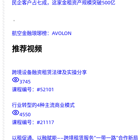
民企客户占七成，这家金租资产规模突破500亿
航空金融琅琊榜：AVOLON
推荐视频
跨境设备融资租赁法律及实操分享
3745
课程编号：
#
52101
行业转型的4种主流商业模式
4550
课程编号：
#
21117
以租促通、以融赋能——跨境租赁服务“一带一路”合作新局